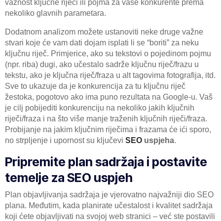
važnost ključne riječi ili pojma za vaše konkurente prema
nekoliko glavnih parametara.
Dodatnom analizom možete ustanoviti neke druge važne
stvari koje će vam dati dojam isplati li se “boriti” za neku
ključnu riječ. Primjerice, ako su tekstovi o pojedinom pojmu
(npr. riba) dugi, ako učestalo sadrže ključnu riječ/frazu u
tekstu, ako je ključna riječ/fraza u alt tagovima fotografija, itd.
Sve to ukazuje da je konkurencija za tu ključnu riječ
žestoka, pogotovo ako ima puno rezultata na Google-u. Vaš
je cilj pobijediti konkurenciju na nekoliko jakih ključnih
riječi/fraza i na što više manje traženih ključnih riječi/fraza.
Probijanje na jakim ključnim riječima i frazama će ići sporo,
no strpljenje i upornost su ključevi
SEO
uspjeha
.
Pripremite plan sadržaja i postavite
temelje za SEO uspjeh
Plan objavljivanja sadržaja je vjerovatno najvažniji dio SEO
plana. Međutim, kada planirate učestalost i kvalitet sadržaja
koji ćete objavljivati ​​na svojoj web stranici – već ste postavili