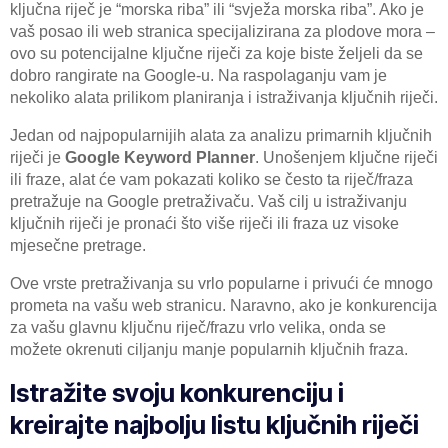
ključna riječ je “morska riba” ili “svježa morska riba”. Ako je
vaš posao ili web stranica specijalizirana za plodove mora –
ovo su potencijalne ključne riječi za koje biste željeli da se
dobro rangirate na Google-u. Na raspolaganju vam je
nekoliko alata prilikom planiranja i istraživanja ključnih riječi.
Jedan od najpopularnijih alata za analizu primarnih ključnih
riječi je
Google Keyword Planner
. Unošenjem ključne riječi
ili fraze, alat će vam pokazati koliko se često ta riječ/fraza
pretražuje na Google pretraživaču. Vaš cilj u istraživanju
ključnih riječi je pronaći što više riječi ili fraza uz visoke
mjesečne pretrage.
Ove vrste pretraživanja su vrlo popularne i privući će mnogo
prometa na vašu web stranicu. Naravno, ako je konkurencija
za vašu glavnu ključnu riječ/frazu vrlo velika, onda se
možete okrenuti ciljanju manje popularnih ključnih fraza.
Istražite svoju konkurenciju i
kreirajte najbolju listu ključnih riječi