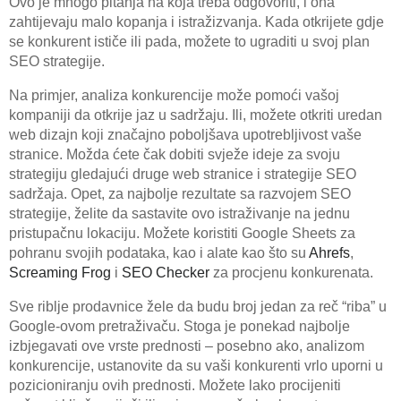
Ovo je mnogo pitanja na koja treba odgovoriti, i ona
zahtijevaju malo kopanja i istražizvanja. Kada otkrijete gdje
se konkurent ističe ili pada, možete to ugraditi u svoj plan
SEO strategije.
Na primjer, analiza konkurencije može pomoći vašoj
kompaniji da otkrije jaz u sadržaju. Ili, možete otkriti uredan
web dizajn koji značajno poboljšava upotrebljivost vaše
stranice. Možda ćete čak dobiti svježe ideje za svoju
strategiju gledajući druge web stranice i strategije SEO
sadržaja. Opet, za najbolje rezultate sa razvojem SEO
strategije, želite da sastavite ovo istraživanje na jednu
pristupačnu lokaciju. Možete koristiti Google Sheets za
pohranu svojih podataka, kao i alate kao što su
Ahrefs
,
Screaming Frog
i
SEO Checker
za procjenu konkurenata.
Sve riblje prodavnice žele da budu broj jedan za reč “riba” u
Google-ovom pretraživaču. Stoga je ponekad najbolje
izbjegavati ove vrste prednosti – posebno ako, analizom
konkurencije, ustanovite da su vaši konkurenti vrlo uporni u
pozicioniranju ovih prednosti. Možete lako procijeniti