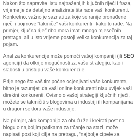
Nakon što napravite listu najtraženijih ključnih riječi i fraza,
vrijeme je da detaljno analizirate šta rade vaši konkurenti.
Konkretno, važno je saznati za koje se ranije pronađene
riječi i pojmove “takmiče” vaši konkurenti i kako to rade. Na
primjer, ključna riječ riba mora imati mnogo mjesečnih
pretraga, ali u isto vrijeme postoji velika konkurencija za taj
pojam.
Analiza konkurencije može pomoći vašoj kompaniji (ili
SEO
agenciji) da otkrije mogućnosti za vašu strategiju, kao i
slabosti u pristupu vaše konkurencije.
Prije nego što vaš tim počne ocjenjivati vaše konkurente,
bitno je razumjeti da vaši online konkurenti nisu uvijek vaši
direktni konkurenti. Ovisno o vašoj strategiji ključnih riječi,
možete se takmičiti s blogovima u industriji ili kompanijama
u drugom sektoru vaše industrije.
Na primjer, ako kompanija za obuću želi kreirati post na
blogu o najboljim patikama za trčanje na stazi, može
napisati post koji cilja na pretragu, “najbolje cipele za