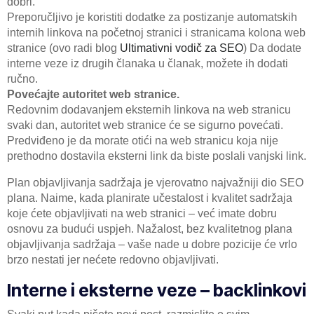
dobri.
Preporučljivo je koristiti dodatke za postizanje automatskih
internih linkova na početnoj stranici i stranicama kolona web
stranice (ovo radi blog
Ultimativni vodič za SEO
) Da dodate
interne veze iz drugih članaka u članak, možete ih dodati
ručno.
Povećajte autoritet web stranice.
Redovnim dodavanjem eksternih linkova na web stranicu
svaki dan, autoritet web stranice će se sigurno povećati.
Predviđeno je da morate otići na web stranicu koja nije
prethodno dostavila eksterni link da biste poslali vanjski link.
Plan objavljivanja sadržaja je vjerovatno najvažniji dio SEO
plana. Naime, kada planirate učestalost i kvalitet sadržaja
koje ćete objavljivati na web stranici – već imate dobru
osnovu za budući uspjeh. Nažalost, bez kvalitetnog plana
objavljivanja sadržaja – vaše nade u dobre pozicije će vrlo
brzo nestati jer nećete redovno objavljivati.
Interne i eksterne veze – backlinkovi