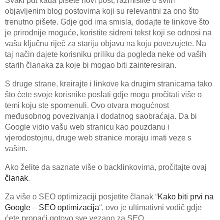
Svaki put kada pišete novi post, razmislite o svim
objavljenim blog postovima koji su relevantni za ono što
trenutno pišete. Gdje god ima smisla, dodajte te linkove što
je prirodnije moguće, koristite sidreni tekst koji se odnosi na
vašu ključnu riječ za stariju objavu na koju povezujete. Na
taj način dajete korisniku priliku da pogleda neke od vaših
starih članaka za koje bi mogao biti zainteresiran.
S druge strane, kreirajte i linkove ka drugim stranicama tako
što ćete svoje korisnike poslati gdje mogu pročitati više o
temi koju ste spomenuli. Ovo otvara mogućnost
međusobnog povezivanja i dodatnog saobraćaja. Da bi
Google vidio vašu web stranicu kao pouzdanu i
vjerodostojnu, druge web stranice moraju imati veze s
vašim.
Ako želite da saznate više o backlinkovima, pročitajte ovaj
članak
.
Za više o SEO optimizaciji posjetite članak “
Kako biti prvi na
Google – SEO optimizacija
“, ovo je ultimativni vodič gdje
ćete pronaći gotovo sve vezano za SEO.