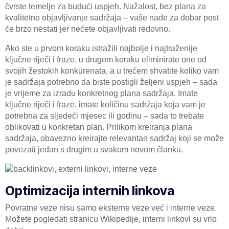
čvrste temelje za budući uspjeh. Nažalost, bez plana za
kvalitetno objavljivanje sadržaja – vaše nade za dobar post
će brzo nestati jer nećete objavljivati ​​redovno.
Ako ste u prvom koraku istražili najbolje i najtraženije
ključne riječi i fraze, u drugom koraku eliminirate one od
svojih žestokih konkurenata, a u trećem shvatite koliko vam
je sadržaja potrebno da biste postigli željeni uspjeh – sada
je vrijeme za izradu konkretnog plana sadržaja. Imate
ključne riječi i fraze, imate količinu sadržaja koja vam je
potrebna za sljedeći mjesec ili godinu – sada to trebate
oblikovati u konkretan plan. Prilikom kreiranja plana
sadržaja, obavezno kreirajte relevantan sadržaj koji se može
povezati jedan s drugim u svakom novom članku.
Optimizacija internih linkova
Povratne veze nisu samo eksterne veze već i interne veze.
Možete pogledati stranicu Wikipedije, interni linkovi su vrlo