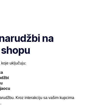
 narudžbi na
 shopu
 koje uključuju:
ca
udžbi
cu
ljaocu
 narudžbu. Kroz interakciju sa vašim kupcima
.