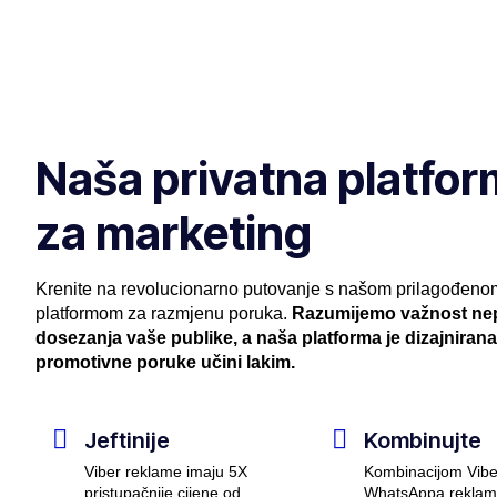
Naša privatna platfo
za marketing
Krenite na revolucionarno putovanje s našom prilagođeno
platformom za razmjenu poruka.
Razumijemo važnost ne
dosezanja vaše publike, a naša platforma je dizajniran
promotivne poruke učini lakim.
Jeftinije
Kombinujte
Viber reklame imaju 5X
Kombinacijom Vibe
pristupačnije cijene od
WhatsAppa reklamn