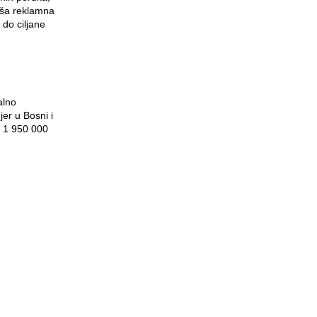
vaša reklamna
 do ciljane
alno
jer u Bosni i
i 1 950 000