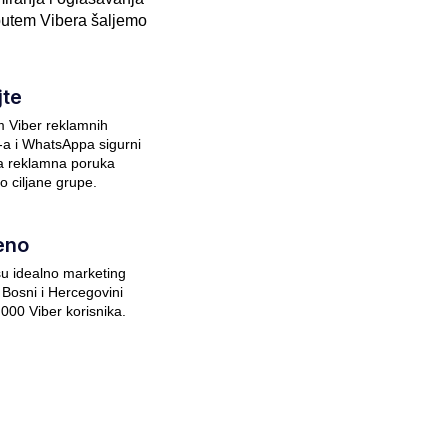
putem Vibera šaljemo
jte
 Viber reklamnih
a i WhatsAppa sigurni
ša reklamna poruka
o ciljane grupe.
eno
su idealno marketing
u Bosni i Hercegovini
 000 Viber korisnika.