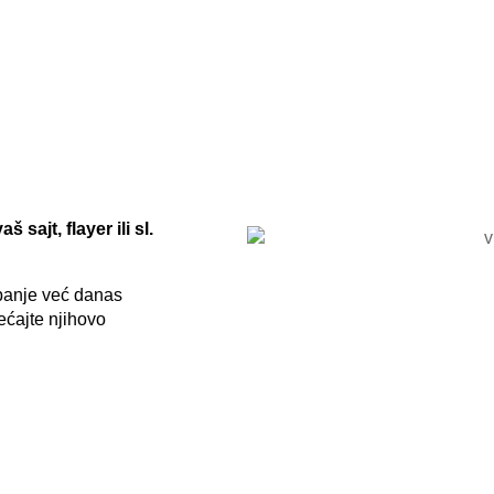
ajt, flayer ili sl.
mpanje već danas
ećajte njihovo