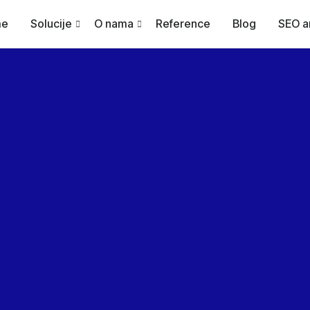
me
Solucije
O nama
Reference
Blog
SEO a