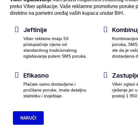
preko Viber aplikacije. Vaše reklamne promotivne poruke 
direktno na pametni uređaj vaših kupaca unutar BiH.
Jeftinije
Kombinu
Viber reklame imaju 5X
Kombinacijom
pristupačnije cijene od
poruka, SMS-
standardnog tradicionalnog
ste da je va
oglašavanja putem SMS poruka.
dostavljena d
Efikasno
Zastuplj
Plaćate samo dostavljene i
Viber oglasi 
pročitane poruke, imate detaljnu
rješenje jer 
statistiku i izvještaje.
postoji 1 950
NARUČI