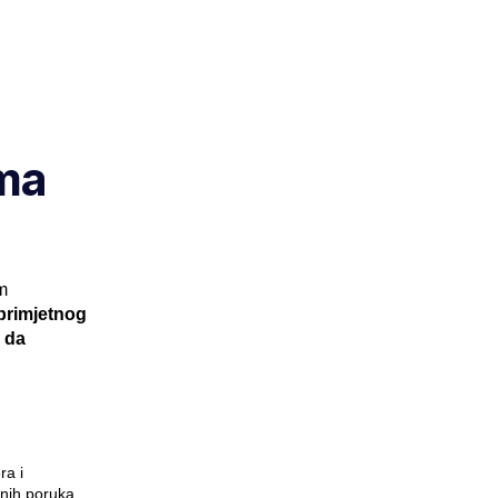
rma
m
primjetnog
a da
ra i
ih poruka,