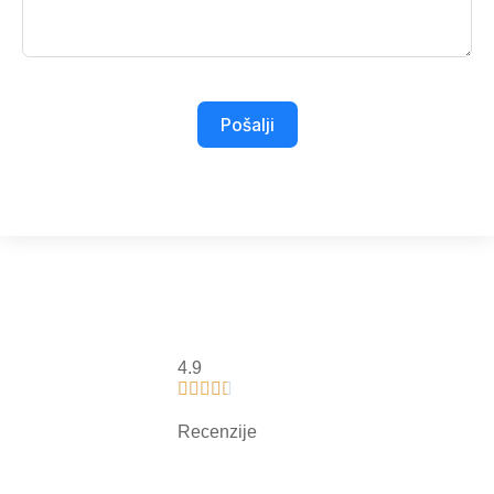
Pošalji
4.9





Recenzije