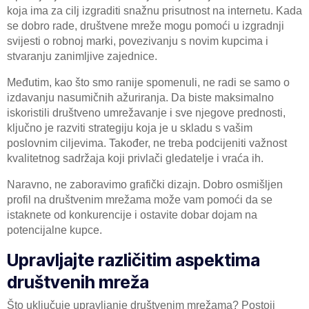
koja ima za cilj izgraditi snažnu prisutnost na internetu. Kada
se dobro rade, društvene mreže mogu pomoći u izgradnji
svijesti o robnoj marki, povezivanju s novim kupcima i
stvaranju zanimljive zajednice.
Međutim, kao što smo ranije spomenuli, ne radi se samo o
izdavanju nasumičnih ažuriranja. Da biste maksimalno
iskoristili društveno umrežavanje i sve njegove prednosti,
ključno je razviti strategiju koja je u skladu s vašim
poslovnim ciljevima. Također, ne treba podcijeniti važnost
kvalitetnog sadržaja koji privlači gledatelje i vraća ih.
Naravno, ne zaboravimo grafički dizajn. Dobro osmišljen
profil na društvenim mrežama može vam pomoći da se
istaknete od konkurencije i ostavite dobar dojam na
potencijalne kupce.
Upravljajte različitim aspektima
društvenih mreža
Što uključuje upravljanje društvenim mrežama? Postoji