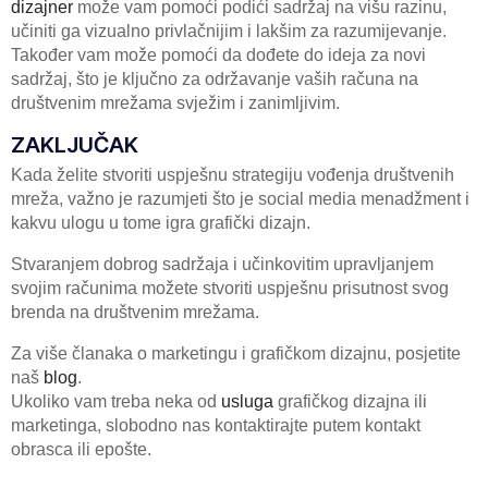
dizajner
može vam pomoći podići sadržaj na višu razinu,
učiniti ga vizualno privlačnijim i lakšim za razumijevanje.
Također vam može pomoći da dođete do ideja za novi
sadržaj, što je ključno za održavanje vaših računa na
društvenim mrežama svježim i zanimljivim.
ZAKLJUČAK
Kada želite stvoriti uspješnu strategiju vođenja društvenih
mreža, važno je razumjeti što je social media menadžment i
kakvu ulogu u tome igra grafički dizajn.
Stvaranjem dobrog sadržaja i učinkovitim upravljanjem
svojim računima možete stvoriti uspješnu prisutnost svog
brenda na društvenim mrežama.
Za više članaka o marketingu i grafičkom dizajnu, posjetite
naš
blog
.
Ukoliko vam treba neka od
usluga
grafičkog dizajna ili
marketinga, slobodno nas kontaktirajte putem kontakt
obrasca ili epošte.