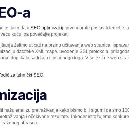
SEO-a
elje, tako da u
SEO optimizaciji
prvo morate postaviti temelje, 
i veću kuću, pa povećajte projekat.
ljšanja želimo uticati na brzinu učitavanja web stranica, ispr
timizaciju datoteke XML mape, uvođenje SSL protokola, prilagođ
vanje duplikata sadržaja i još mnogo toga. Višejezične web stran
odič za tehnički SEO
.
mizacija
i našu analizu pretraživanja kako bismo bili sigurni da smo 100
u pretraživanja i očekivane rezultate. Također istražujemo konkur
 traženog obrasca.