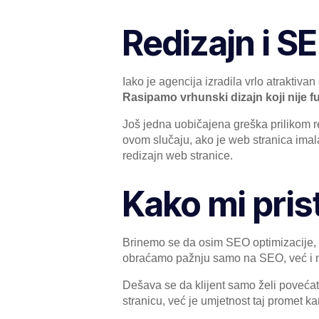
Redizajn i S
Iako je agencija izradila vrlo atraktiva
Rasipamo vrhunski dizajn koji nije fu
Još jedna uobičajena greška prilikom 
ovom slučaju, ako je web stranica imal
redizajn web stranice.
Kako mi pris
Brinemo se da osim SEO optimizacije, is
obraćamo pažnju samo na SEO, već i n
Dešava se da klijent samo želi povećat
stranicu, već je umjetnost taj promet kana