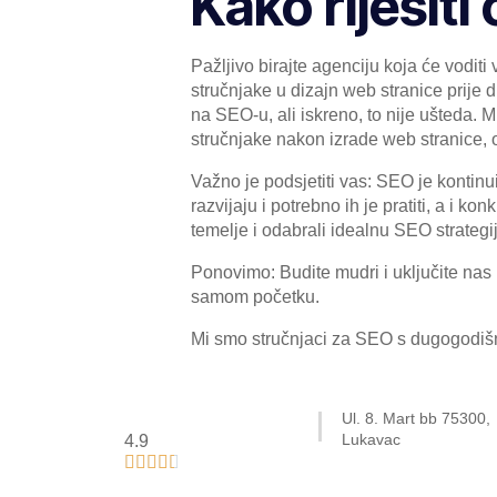
Kako riješit
Pažljivo birajte agenciju koja će voditi
stručnjake u dizajn web stranice prije
na SEO-u, ali iskreno, to nije ušteda. 
stručnjake nakon izrade web stranice, o
Važno je podsjetiti vas: SEO je kontinu
razvijaju i potrebno ih je pratiti, a i k
temelje i odabrali idealnu SEO strategi
Ponovimo: Budite mudri i uključite nas 
samom početku.
Mi smo stručnjaci za SEO s dugogodišn
Ul. 8. Mart bb 75300,
Lukavac
4.9




