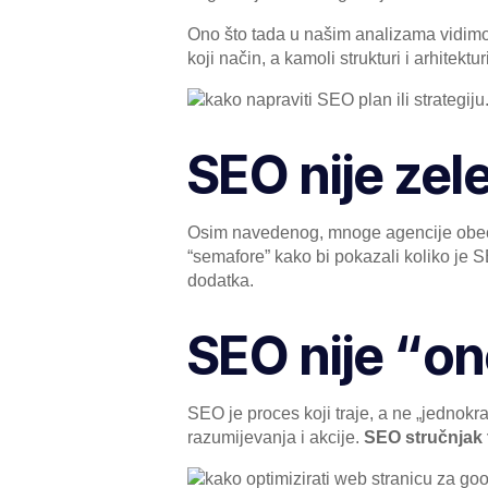
Ono što tada u našim analizama vidimo j
koji način, a kamoli strukturi i arhitektu
SEO nije zel
Osim navedenog, mnoge agencije obećava
“semafore” kako bi pokazali koliko je 
dodatka.
SEO nije “on
SEO je proces koji traje, a ne „jednokr
razumijevanja i akcije.
SEO stručnjak t