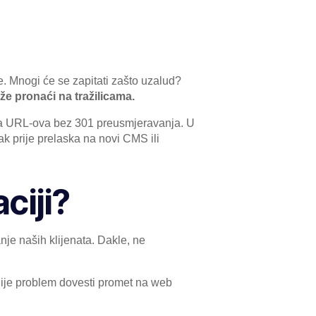
ce. Mnogi će se zapitati zašto uzalud?
že pronaći na tražilicama.
ena URL-ova bez 301 preusmjeravanja. U
k prije prelaska na novi CMS ili
ciji?
nje naših klijenata. Dakle, ne
 nije problem dovesti promet na web