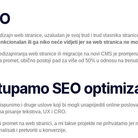
EO
n dizajn web stranice, uzaludan je svoj trud i trud vlasnika strani
nkcionalan ili ga niko neće vidjeti jer se web stranica ne mo
redizajniranja web stranice ili migracije na novi CMS je promj
a promet, obično postoji pad za više od 50% u odnosu na trenuta
tupamo SEO optimiza
punimo i druge uslove koji bi mogli unaprijediti online poslova
a pisanje tekstova, UX i CRO.
i promet na web stranici, a mi takve projekte ne prihvatamo jer
lisati i pretvoriti u konverzije.