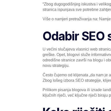
“Zbog dugogodišnjeg iskustva i velikog
stranica ispunjava sve potrebne zahtjev
Više o namjeri pretraživanja na: Namjer
Odabir SEO s
U većini slučajeva vlasnici web strani
greške. Opet, blogovi služe informativno
odredišne ​​stranice završi na blogu i o
novu strategiju.
Često čujemo od klijenata „da nam je 
Zbog lošeg izbora SEO strategije, klijent
Prilikom pisanja blogova ili izrade land
ključnih riječi, već ključne riječi bir