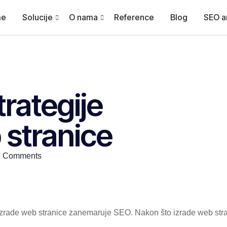
me
Solucije
O nama
Reference
Blog
SEO a
rategije
 stranice
6 Comments
ije izrade web stranice zanemaruje SEO. Nakon što izrade web str