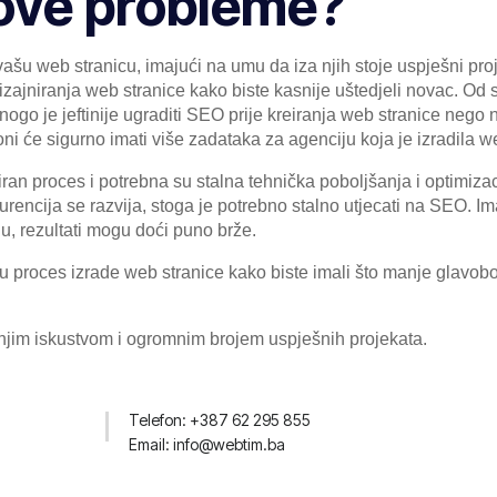
i ove probleme?
 vašu web stranicu, imajući na umu da iza njih stoje uspješni proje
 dizajniranja web stranice kako biste kasnije uštedjeli novac. O
Mnogo je jeftinije ugraditi SEO prije kreiranja web stranice neg
ni će sigurno imati više zadataka za agenciju koja je izradila w
iran proces i potrebna su stalna tehnička poboljšanja i optimizac
onkurencija se razvija, stoga je potrebno stalno utjecati na SEO. 
ju, rezultati mogu doći puno brže.
u proces izrade web stranice kako biste imali što manje glavobo
jim iskustvom i ogromnim brojem uspješnih projekata.
Telefon: +387 62 295 855
Email: info@webtim.ba