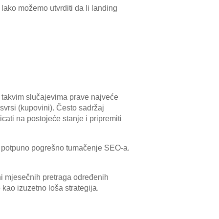
lako možemo utvrditi da li landing
 u takvim slučajevima prave najveće
 svrsi (kupovini). Često sadržaj
cati na postojeće stanje i pripremiti
je potpuno pogrešno tumačenje SEO-a.
čini mjesečnih pretraga određenih
 kao izuzetno loša strategija.