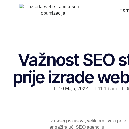
Ho
Važnost SEO st
prije izrade web
10 Maja, 2022
11:16 am
Iz našeg iskustva, velik broj tvrtki pr
angažirajući SEO agenciju.