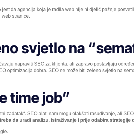
est da agencija koja je radila web nije ni djelić pažnje posvetil
ri web stranice.
eno svjetlo na “sema
ju napraviti SEO za klijenta, ali zapravo postavljaju određen
SEO optimizacija dobra. SEO ne može biti zeleno svjetlo na se
e time job”
atni zadatak“. SEO alati nam mogu olakšati rasuđivanje, ali SEO a
reba da uradi analizu, istraživanje i prije odabira strategije