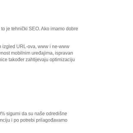
a to je tehnički SEO. Ako imamo dobre
avan izgled URL-ova, www i ne-www
enost mobilnim uređajima, ispravan
ice također zahtijevaju optimizaciju
% sigurni da su naše odredišne ​​
enciju i po potrebi prilagođavamo