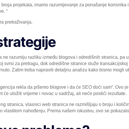
 broja projekata, imamo razumijevanje za ponašanje korisnika i 
e. “
a pretraživanja.
trategije
ca ne razumiju razliku između blogova i odredišnih stranica, pa
j svrsi za pretragu, dok odredišne ​​stranice služe transakcijskoj
brnuto. Zatim treba napraviti detaljnu analizu kako bismo mogli uti
agencija rekla da pišemo blogove i da će SEO doći sam“. Ovo 
 će uložiti vrijeme i novac u sadržaj, ali neće postići rezultate.
ing stranica, vlasnici web stranica ne razmišljaju o broju i koli
aju po vlastitom nahođenju. Prema našem iskustvu, ovo se pokazalo